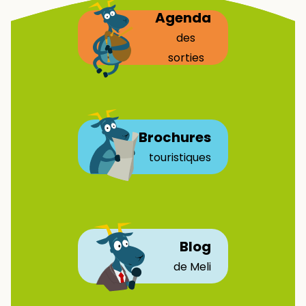
Agenda
des
sorties
Brochures
touristiques
Blog
de Meli